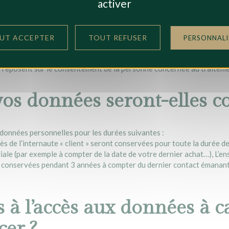
activer
s
s commerciales par email (suite à votre demande)
UT ACCEPTER
TOUT REFUSER
PERSONNALI
ale, Terre de patrimoine / AIP considère que l’ensemble des traiteme
 reposent sur le consentement de la personne concernée au traiteme
s données seront-elles co
 données personnelles pour les durées suivantes :
s de l’internaute « client » seront conservées pour toute la durée de
ciale (par exemple à compter de la date de votre dernier achat…), L’
ont conservées pendant 3 années à compter du dernier contact émanan
s à l’accès aux données à 
cer ?