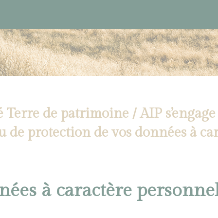
é Terre de patrimoine / AIP s’engage
u de protection de vos données à ca
nées à caractère personnel