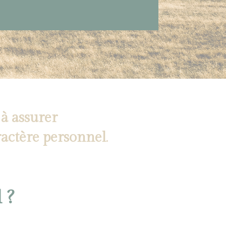
 à assurer
ractère personnel
.
 ?