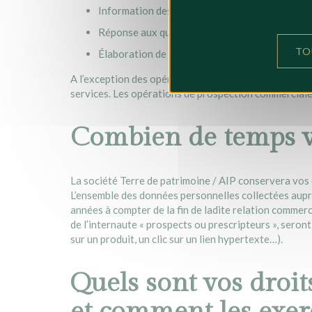
Information des services nouveaux ou modifié
Réponse aux questions et envoi de proposition
TO
Élaboration de statistiques commerciales.
A l’exception des opérations de prospection commerci
services. Les opérations de prospection commerciale
Combien de temps vo
La société Terre de patrimoine / AIP conservera vos
L’ensemble des données personnelles collectées auprè
années à compter de la fin de ladite relation commer
de l’internaute « prospects ou prescripteurs », ser
sur un produit, un clic sur un lien hypertexte…).
Quels sont vos droit
et comment les exer