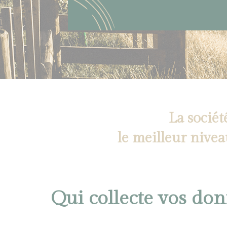
La sociét
le meilleur nivea
Qui collecte vos don