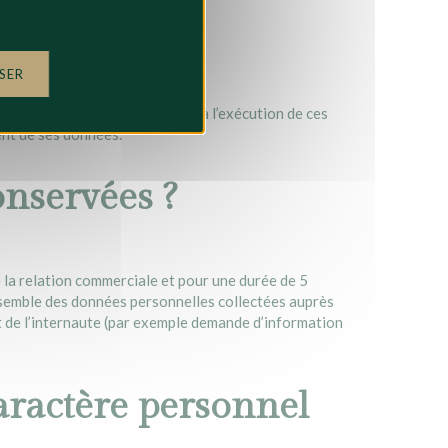
SER
nts ci-dessus sont nécessaire à l’exécution de ces
nt de ses données.
nservées ?
 la relation commerciale et pour une durée de 5
ensemble des données personnelles collectées auprès
t de l’internaute (par exemple demande d’information
caractère personnel