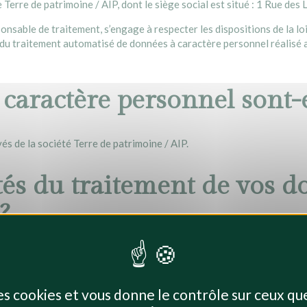
 Terre de patrimoine / AIP, dont le siège social est situé : 1 Rue de
ponsable de traitement, s’engage à respecter les dispositions de la l
nt du traitement automatisé de données à caractère personnel réalisé
caractère personnel sont-e
 de la société Terre de patrimoine / AIP.
ités du traitement de vos d
?
lecter et à enregistrer des données à caractère personnel de ses int
des cookies et vous donne le contrôle sur ceux q