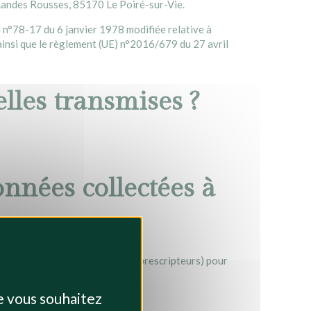
s Landes Rousses, 85170 Le Poiré-sur-Vie.
oi n°78-17 du 6 janvier 1978 modifiée relative à
 ainsi que le règlement (UE) n°2016/679 du 27 avril
lles transmises ?
onnées collectées à
ernautes (clients, prospects et prescripteurs) pour
ue vous souhaitez