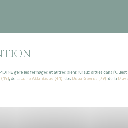
NTION
INE gère les fermages et autres biens ruraux situés dans l’Ouest d
 (49)
,
de la
Loire Atlantique (44)
, des
Deux-Sèvres (79)
, de la
Maye